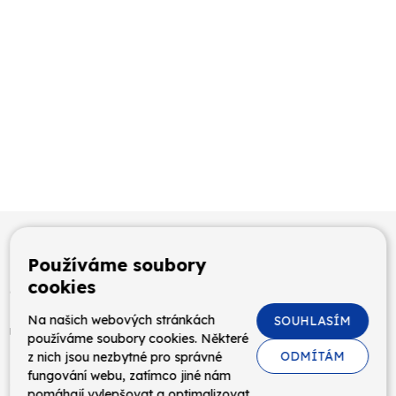
Pořadatelé
Organizátoři
Používáme soubory
cookies
Partner
Na našich webových stránkách
SOUHLASÍM
používáme soubory cookies. Některé
ODMÍTÁM
z nich jsou nezbytné pro správné
fungování webu, zatímco jiné nám
pomáhají vylepšovat a optimalizovat